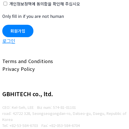
개인정보정책에 동의함을 확인해 주십시오
Only fill in if you are not human
로그인
Terms and Conditions
Privacy Policy
GBHITECH co., ltd.
CEO: Kel-Seh, LEE Biz num
: 574-81-01101
road: 42722 328, Seongseogongdan-ro, Dalseo-gu, Daegu, Republic of
Korea
Tel: +82-53-584-6703
Fax: +82-053-584-6704